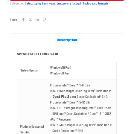
Categories:
Getac
,
Laptop Semi Kasar
,
Laptop yang Tangguh
,
Laptop yang Tangguh
Share
Description
SPESIFIKASI TEKNIS S410
Windows 10 Pro i
Sistem Operasi
Windows 11 Pro
Prosesor Intel® Core™ i3-1115G4
Max. 4.1GHz dengan Teknologi Intel® Turbo Boost
–
Opsi Platform
Cache Cerdas Intel® 6MB:
Prosesor Intel® Core™ i5-1135G7
Max. 4.2GHz dengan Teknologi Intel® Turbo Boost
– 8MB Intel® Smart CacheIntel® Core™ i5-1145G7
vPro™ Processor
Max. 4.4GHz dengan Teknologi Intel® Turbo Boost
Platform Komputasi
– Cache Cerdas Intel® 8MB
Seluler