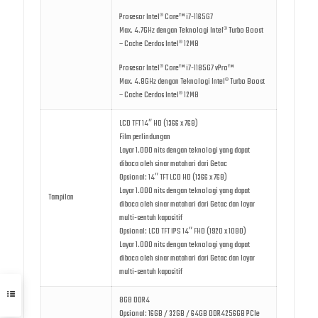
Prosesor Intel® Core™ i7-1165G7
Max. 4.7GHz dengan Teknologi Intel® Turbo Boost
– Cache Cerdas Intel® 12MB
Prosesor Intel® Core™ i7-1185G7 vPro™
Max. 4.8GHz dengan Teknologi Intel® Turbo Boost
– Cache Cerdas Intel® 12MB
LCD TFT 14″ HD (1366 x 768)
Film perlindungan
Layar 1.000 nits dengan teknologi yang dapat
dibaca oleh sinar matahari dari Getac
Opsional: 14″ TFT LCD HD (1366 x 768)
Layar 1.000 nits dengan teknologi yang dapat
Tampilan
dibaca oleh sinar matahari dari Getac dan layar
multi-sentuh kapasitif
Opsional: LCD TFT IPS 14″ FHD (1920 x 1080)
Layar 1.000 nits dengan teknologi yang dapat
dibaca oleh sinar matahari dari Getac dan layar
multi-sentuh kapasitif
8GB DDR4
Opsional: 16GB / 32GB / 64GB DDR4256GB PCIe