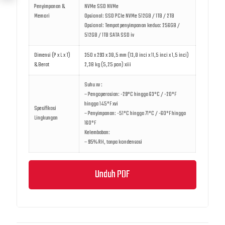
Penyimpanan &
NVMe SSD NVMe
Memori
Opsional: SSD PCIe NVMe 512GB / 1TB / 2TB
Opsional: Tempat penyimpanan kedua: 256GB /
512GB / 1TB SATA SSD iv
Dimensi (P x L x T)
350 x 293 x 38,5 mm (13,8 inci x 11,5 inci x 1,5 inci)
& Berat
2,38 kg (5,25 pon) xiii
Suhu xv :
– Pengoperasian: -29°C hingga 63°C / -20°F
hingga 145°F xvi
Spesifikasi
– Penyimpanan: -51°C hingga 71°C / -60°F hingga
Lingkungan
160°F
Kelembaban:
– 95% RH, tanpa kondensasi
Unduh PDF