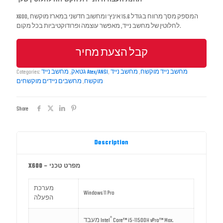
X600, המספק מסך מרווח בגודל 15.6 אינץ’ ומחשוב חדשני במארז מוקשח
לחלוטין של מחשב נייד, מאפשר עוצמה ופרודוקטיביות בכל מקום.
קבל הצעת מחיר
מחשב נייד מוקשח
,
מחשב נייד
,
מחשב נייד Atex/ANSI
גטאק
,
Categories:
מוקשח
,
מחשבים ניידים מוקשחים
Share
Description
X600 – מפרט טכני
מערכת
Windows 11 Pro
הפעלה
®
Core™ i5-11500H vPro™ Max.
מעבד Intel