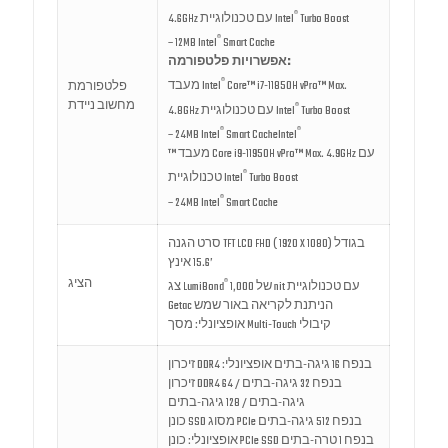
®
Turbo Boost
4.6GHz עם טכנולוגיית Intel
®
– 12MB Intel
Smart Cache
אפשרויות פלטפורמה:
®
פלטפורמת
Core™ i7-11850H vPro™ Max.
מעבד Intel
מחשוב ניידת
®
Turbo Boost
4.8GHz עם טכנולוגיית Intel
®
®
– 24MB Intel
Smart CacheIntel
™ מעבד Core i9-11950H vPro™ Max. 4.9GHz עם
®
Turbo Boost
טכנולוגיית Intel
®
– 24MB Intel
Smart Cache
סרט הגנה TFT LCD FHD ( 1920 X 1080) בגודל
15.6 אינץ’
®
הציג
של 1,000 nit עם טכנולוגיית
צג LumiBond
Getac הניתנת לקריאה באור שמש
אופציונלי: מסך Multi-Touch קיבולי
זיכרון DDR4 בנפח 16 גיגה-בתים אופציונלי:
זיכרון DDR4 בנפח 32 גיגה-בתים / 64
גיגה-בתים / 128 גיגה-בתים
כונן SSD מסוג PCIe בנפח 512 גיגה-בתים
אופציונלי: כונן PCIe SSD בנפח 1 טרה-בתים