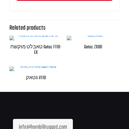
Related products
Getac ZX80
טאבלט מוקשח Getac F110-
EX
גטאק V110
info@hornbillrugged.com