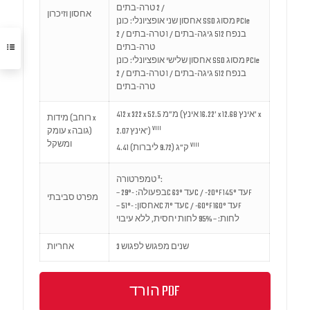
/ 2 טרה-בתים
אחסון וזיכרון
אחסון שני אופציונלי: כונן SSD מסוג PCIe
בנפח 512 גיגה-בתים / 1 טרה-בתים / 2
טרה-בתים
אחסון שלישי אופציונלי: כונן SSD מסוג PCIe
בנפח 512 גיגה-בתים / 1 טרה-בתים / 2
טרה-בתים
412 x 322 x 52.5 מ”מ (16.22 אינץ’ x 12.68 אינץ’ x
מידות (רוחב x
VIII
עומק x גובה)
2.07 אינץ’)
ומשקל
VIII
4.41 ק”ג (9.72 ליברות)
x
:
טמפרטורה
– בפעולה: -29°C עד 63°C / -20°F עד 145°F
מפרט סביבתי
– אחסון: -51°C עד 71°C / -60°F עד 160°F
לחות: – 95% לחות יחסית, ללא עיבוי
3 שנים מפגוש לפגוש
אחריות
הורד PDF