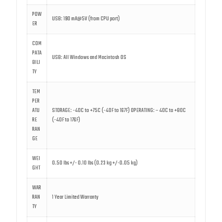
POW
USB: 190 mA@5V (from CPU port)
ER
COM
PATA
USB: All Windows and Macintosh OS
BILI
TY
TEM
PER
ATU
STORAGE: -40C to +75C (-40F to 167F) OPERATING: – 40C to +80C
RE
(-40F to 176F)
RAN
GE
WEI
0.50 lbs +/- 0.10 lbs (0.23 kg +/-0.05 kg)
GHT
WAR
RAN
1 Year Limited Warranty
TY