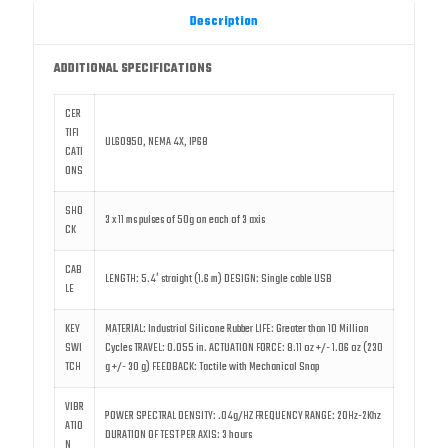
Description
ADDITIONAL SPECIFICATIONS
CER
TIFI
UL60950, NEMA 4X, IP68
CATI
ONS
SHO
3 x 11 ms pulses of 50g on each of 3 axis
CK
CAB
LENGTH: 5.4′ straight (1.6 m) DESIGN: Single cable USB
LE
KEY
MATERIAL: Industrial Silicone Rubber LIFE: Greater than 10 Million
SWI
Cycles TRAVEL: 0.055 in. ACTUATION FORCE: 8.11 oz +/- 1.06 oz (230
TCH
g +/- 30 g) FEEDBACK: Tactile with Mechanical Snap
VIBR
POWER SPECTRAL DENSITY: .04g/HZ FREQUENCY RANGE: 20Hz-2Khz
ATIO
DURATION OF TEST PER AXIS: 3 hours
N