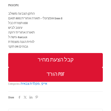
תכונות:
התקן הצבעה משולב
תואם NVIS אופציונלי – תאורה אחורית Green B
תצורת כבל USB
עיצוב לביש
תאורה אחורית ירוקה
גישה ל-NumLock
לוחית הגנה מוצמדת
תקני EMI גבוהים
קבל הצעת מחיר
הורד PDF
Categories:
מקלדת צבאית
,
אייקי
Share