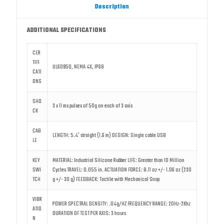
Description
ADDITIONAL SPECIFICATIONS
CER
TIFI
UL60950, NEMA 4X, IP68
CATI
ONS
SHO
3 x 11 ms pulses of 50g on each of 3 axis
CK
CAB
LENGTH: 5.4′ straight (1.6 m) DESIGN: Single cable USB
LE
KEY
MATERIAL: Industrial Silicone Rubber LIFE: Greater than 10 Million
SWI
Cycles TRAVEL: 0.055 in. ACTUATION FORCE: 8.11 oz +/- 1.06 oz (230
TCH
g +/- 30 g) FEEDBACK: Tactile with Mechanical Snap
VIBR
POWER SPECTRAL DENSITY: .04g/HZ FREQUENCY RANGE: 20Hz-2Khz
ATIO
DURATION OF TEST PER AXIS: 3 hours
N