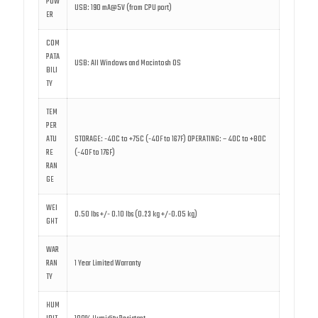
POW
USB: 190 mA@5V (from CPU port)
ER
COM
PATA
USB: All Windows and Macintosh OS
BILI
TY
TEM
PER
ATU
STORAGE: -40C to +75C (-40F to 167F) OPERATING: – 40C to +80C
RE
(-40F to 176F)
RAN
GE
WEI
0.50 lbs +/- 0.10 lbs (0.23 kg +/-0.05 kg)
GHT
WAR
RAN
1 Year Limited Warranty
TY
HUM