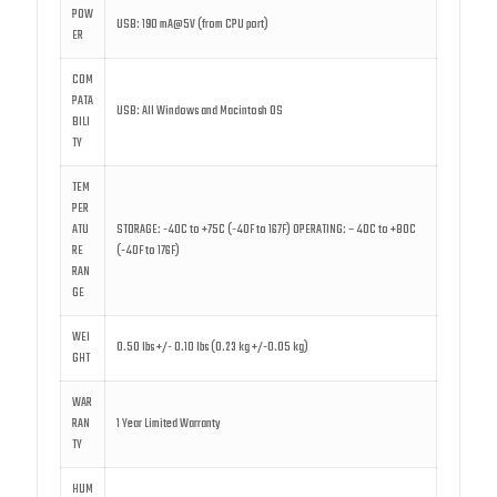
POW
USB: 190 mA@5V (from CPU port)
ER
COM
PATA
USB: All Windows and Macintosh OS
BILI
TY
TEM
PER
ATU
STORAGE: -40C to +75C (-40F to 167F) OPERATING: – 40C to +80C
RE
(-40F to 176F)
RAN
GE
WEI
0.50 lbs +/- 0.10 lbs (0.23 kg +/-0.05 kg)
GHT
WAR
RAN
1 Year Limited Warranty
TY
HUM