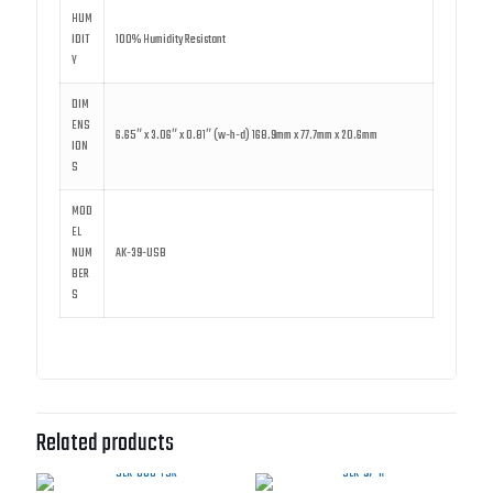
HUM
IDIT
100% Humidity Resistant
Y
DIM
ENS
6.65″ x 3.06″ x 0.81″ (w-h-d) 168.9mm x 77.7mm x 20.6mm
ION
S
MOD
EL
NUM
AK-39-USB
BER
S
Related products