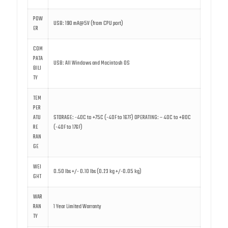
POW
USB: 190 mA@5V (from CPU port)
ER
COM
PATA
USB: All Windows and Macintosh OS
BILI
TY
TEM
PER
ATU
STORAGE: -40C to +75C (-40F to 167F) OPERATING: – 40C to +80C
RE
(-40F to 176F)
RAN
GE
WEI
0.50 lbs +/- 0.10 lbs (0.23 kg +/-0.05 kg)
GHT
WAR
RAN
1 Year Limited Warranty
TY