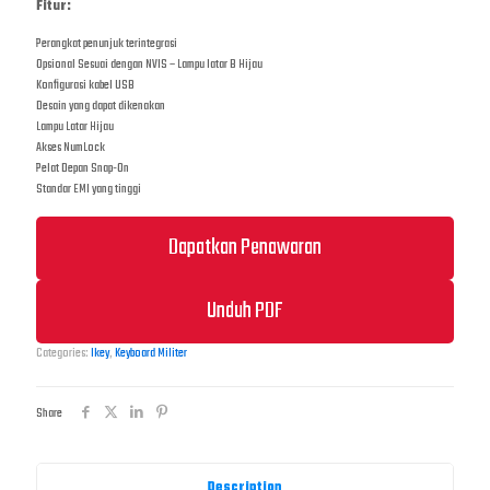
Fitur:
Perangkat penunjuk terintegrasi
Opsional Sesuai dengan NVIS – Lampu latar B Hijau
Konfigurasi kabel USB
Desain yang dapat dikenakan
Lampu Latar Hijau
Akses NumLock
Pelat Depan Snap-On
Standar EMI yang tinggi
Dapatkan Penawaran
Unduh PDF
Categories:
Ikey
,
Keyboard Militer
Share
Description