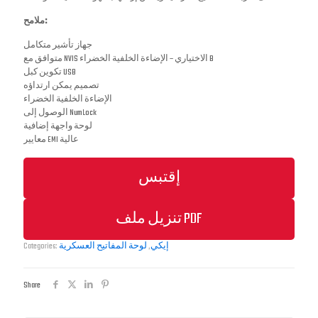
ملامح:
جهاز تأشير متكامل
متوافق مع NVIS الاختياري – الإضاءة الخلفية الخضراء B
تكوين كبل USB
تصميم يمكن ارتداؤه
الإضاءة الخلفية الخضراء
الوصول إلى NumLock
لوحة واجهة إضافية
معايير EMI عالية
إقتبس
تنزيل ملف PDF
Categories:
لوحة المفاتيح العسكرية
,
إيكي
Share