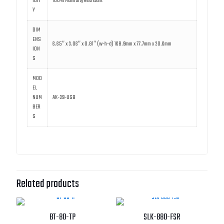
IDIT
100% Humidity Resistant
Y
DIM
ENS
6.65″ x 3.06″ x 0.81″ (w-h-d) 168.9mm x 77.7mm x 20.6mm
ION
S
MOD
EL
NUM
AK-39-USB
BER
S
Related products
BT-80-TP
SLK-880-FSR