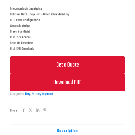
Integrated pointing device
Optional NVIS Compliant – Green B backlighting
USB cable configuration
Wearable design
Green Backlight
NumLock Access
Snap-On Faceplate
High EMI Standards
Get a Quote
Download PDF
Categories:
Ikey
,
Military Keyboard
Share
Description