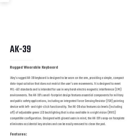
AK-39
Rugged Wearable Keyboard
iKey’s rugged AK-39 keyboard is designed to be worn on the arm, providing a simple, compact
data-input solution that does not restrict the user’s arm movements. It is designed to meet
MIL-461 standards and is intended for use in very harsh electro magnetic interference (EMI)
environments. The AK-39’s small-footprint design features essential components for military
and public safety applications, including an integrated Force Sensing Resistor (FSR) pointing
device with left- and right-click functionality. The AK-39 also features six levels (including
off) of adjustable green LED backlighting that is also available in a night vision (NVIS)
compatible configuration. Designed with gloved users in mind, the AK-39’s snap-on faceplate
eliminates accidental key strokes and can be easily removed to clean the pad.
Features: