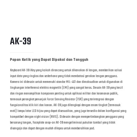
AK-39
Papan Ketik yang Dapat Dipakai dan Tangguh
Keyboard AK-39 iKey yang kokoh dirancang untuk dikenakan di lengan, memberikan solusi
input data yang ringkas dan sederhana yang tidak membatasi gerakan lengan pengguna.
Kamera ini didesain untuk memenuhi standar MIL-461 dan dimaksudkan untuk digunakan di
lingkungan interferensi elektro magnetik (EMI) yang sangat keras. Desain AK-39 yang kecil
dan ringan menampilkan komponen penting untuk aplikasi militer dan keamanan publik,
termasuk perangkat penunjuk Force Sensing Resistor (FSR) yang terintegrasi dengan
fungsionalitas klik kiri dan kanan. AK-39 juga dilengkapi dengan enam tingkat (termasuk
mati) lampu latar LED hijau yang dapat disesuaikan, yang juga tersedia dalam konfigurasi yang
kompatibel dengan night vision (NVIS). Didesain dengan mempertimbangkan pengguna yang
bersarung tangan, faceplate snap-on AK-39 mengeliminasi pukulan tombol yang tidak
disengaja dan dapat dengan mudah dilepas untuk membersihkan pad.