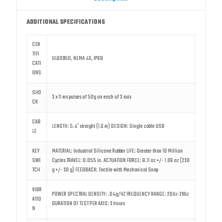
ADDITIONAL SPECIFICATIONS
CER
TIFI
UL60950, NEMA 4X, IP68
CATI
ONS
SHO
3 x 11 ms pulses of 50g on each of 3 axis
CK
CAB
LENGTH: 5.4′ straight (1.6 m) DESIGN: Single cable USB
LE
KEY
MATERIAL: Industrial Silicone Rubber LIFE: Greater than 10 Million
SWI
Cycles TRAVEL: 0.055 in. ACTUATION FORCE: 8.11 oz +/- 1.06 oz (230
TCH
g +/- 30 g) FEEDBACK: Tactile with Mechanical Snap
VIBR
POWER SPECTRAL DENSITY: .04g/HZ FREQUENCY RANGE: 20Hz-2Khz
ATIO
DURATION OF TEST PER AXIS: 3 hours
N