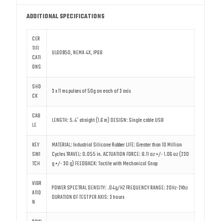
ADDITIONAL SPECIFICATIONS
CER
TIFI
UL60950, NEMA 4X, IP68
CATI
ONS
SHO
3 x 11 ms pulses of 50g on each of 3 axis
CK
CAB
LENGTH: 5.4′ straight (1.6 m) DESIGN: Single cable USB
LE
KEY
MATERIAL: Industrial Silicone Rubber LIFE: Greater than 10 Million
SWI
Cycles TRAVEL: 0.055 in. ACTUATION FORCE: 8.11 oz +/- 1.06 oz (230
TCH
g +/- 30 g) FEEDBACK: Tactile with Mechanical Snap
VIBR
POWER SPECTRAL DENSITY: .04g/HZ FREQUENCY RANGE: 20Hz-2Khz
ATIO
DURATION OF TEST PER AXIS: 3 hours
N