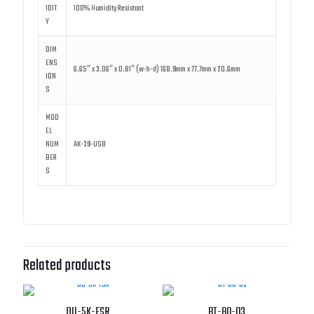
IDIT
100% Humidity Resistant
Y
DIM
ENS
6.65″ x 3.06″ x 0.81″ (w-h-d) 168.9mm x 77.7mm x 20.6mm
ION
S
MOD
EL
NUM
AK-39-USB
BER
S
Related products
DU-5K-FSR
BT-80-03