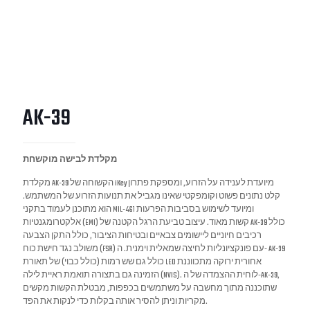
AK-39
מקלדת לבישה מוקשחת
מקלדת AK-39 הקשוחה של iKey מיועדת לענידה על הזרוע, ומספקת פתרון
קלט נתונים פשוט וקומפקטי שאינו מגביל את תנועות הזרוע של המשתמש.
הוא מתוכנן לעמוד בתקני MIL-461 ומיועד לשימוש בסביבות הפרעות
אלקטרומגנטיות (EMI) קשות מאוד. עיצוב טביעת הרגל הקטנה של AK-39 כולל
רכיבים חיוניים ליישומים צבאיים ובטיחות הציבור, כולל התקן הצבעה
משולב נגד חישת כוח (FSR) עם פונקציונליות לחיצה שמאלית וימנית. ה- AK-39
כולל גם שש רמות (כולל כבוי) של תאורת LED אחורית ירוקה מתכווננת
הזמינה גם בתצורה תואמת ראיית לילה (NVIS). לוחית ההצמדה של ה-AK-39,
שתוכננה מתוך מחשבה על משתמשים בכפפות, מבטלת הקשות מקשים
מקריות וניתן להסיר אותה בקלות כדי לנקות את הפד.