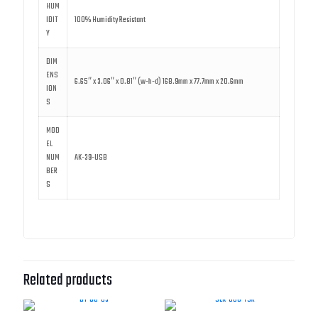
HUM
IDIT
100% Humidity Resistant
Y
DIM
ENS
6.65″ x 3.06″ x 0.81″ (w-h-d) 168.9mm x 77.7mm x 20.6mm
ION
S
MOD
EL
NUM
AK-39-USB
BER
S
Related products